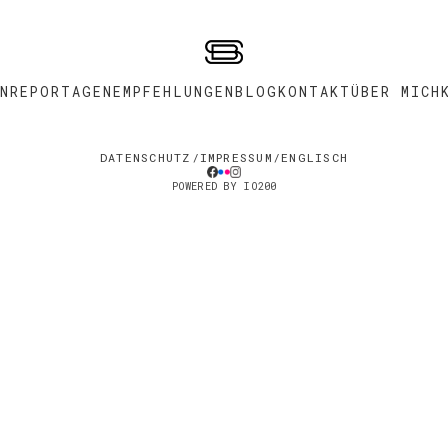
ENREPORTAGEN
EMPFEHLUNGEN
BLOG
KONTAKT
ÜBER MICH
DATENSCHUTZ
IMPRESSUM
ENGLISCH
POWERED BY IO200